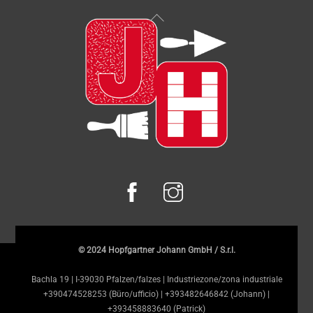
Back
To
Top
© 2024 Hopfgartner Johann GmbH / S.r.l.
Bachla 19 | I-39030 Pfalzen/falzes | Industriezone/zona industriale
+390474528253 (Büro/ufficio) | +393482646842 (Johann) |
+393458883640 (Patrick)