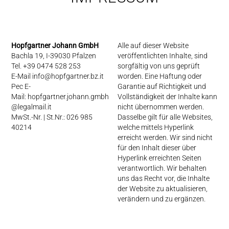
Hopfgartner Johann GmbH
Alle auf dieser Website
Bachla 19, I-39030 Pfalzen
veröffentlichten Inhalte, sind
Tel. +39 0474 528 253
sorgfältig von uns geprüft
E-Mail
info@hopfgartner.bz.it
worden. Eine Haftung oder
Pec E-
Garantie auf Richtigkeit und
Mail:
hopfgartner.johann.gmbh
Vollständigkeit der Inhalte kann
@legalmail.it
nicht übernommen werden.
MwSt.-Nr. | St.Nr.: 026 985
Dasselbe gilt für alle Websites,
40214
welche mittels Hyperlink
erreicht werden. Wir sind nicht
für den Inhalt dieser über
Hyperlink erreichten Seiten
verantwortlich. Wir behalten
uns das Recht vor, die Inhalte
der Website zu aktualisieren,
verändern und zu ergänzen.