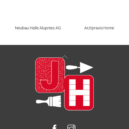
Neubau Halle Alupress AG
Arztpraxis Home
Back
To
Top