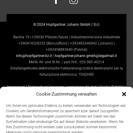
© 2024 Hopfgartner Johann GmbH / S.r.l.
Bachla 19 | I-39030 Pfalzen/falzes | Industriezone/zona industriale
+390474528253 (Büro/ufficio) | +393482646842 (Johann) |
+393458883640 (Patrick)
info@hopfgartner.bz.it
|
hopfgartner.johann.gmbh@legalmail.it
MwSt.-Nr. und St.Nr. / part.IVA.: 026 985 40214
Empfängerkodex elektronische Fakturierung/codice destinatario per la
fatturazione elettronica: T04ZHR3
Impressum | Datenschutz/impronta | protezione dei dati
| Cookie Richtlinie
EU/direttiva sui cookie UE
Cookie-Zustimmung verwalten
Um Ihnen ein optimales Erlebnis zu bieten, verwenden wir Technologien wie
Cookies, um Geräteinformationen zu speichern bzw. darauf zuzugreifen.
Wenn Sie diesen Technologien zustimmen, können wir Daten wie das
Surfverhalten oder eindeutige IDs auf dieser Website verarbeiten. Wenn Sie
Ihre Zustimmung nicht erteilen oder zurückziehen, können bestimmte
Merkmale und Funktionen beeinträchtigt werden.