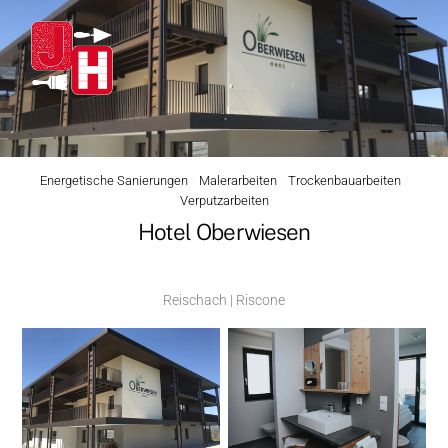
Skip
Men
to
content
Energetische Sanierungen
/
Malerarbeiten
/
Trockenbauarbeiten
/
Verputzarbeiten
Hotel Oberwiesen
Reischach | Riscone