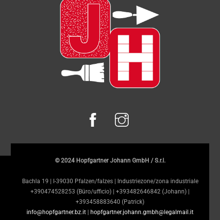
To
Top
© 2024 Hopfgartner Johann GmbH / S.r.l.
Bachla 19 | I-39030 Pfalzen/falzes | Industriezone/zona industriale
+390474528253 (Büro/ufficio) | +393482646842 (Johann) |
+393458883640 (Patrick)
info@hopfgartner.bz.it
|
hopfgartner.johann.gmbh@legalmail.it