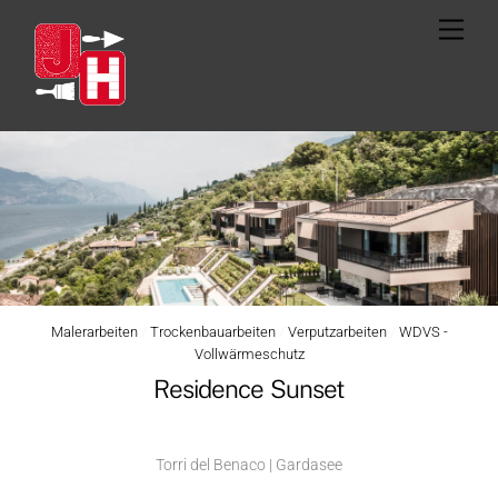
Skip
Men
to
content
Malerarbeiten
/
Trockenbauarbeiten
/
Verputzarbeiten
/
WDVS -
Vollwärmeschutz
Residence Sunset
Torri del Benaco | Gardasee