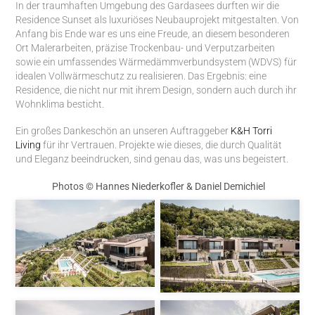
In der traumhaften Umgebung des Gardasees durften wir die
Residence Sunset als luxuriöses Neubauprojekt mitgestalten. Von
Anfang bis Ende war es uns eine Freude, an diesem besonderen
Ort Malerarbeiten, präzise Trockenbau- und Verputzarbeiten
sowie ein umfassendes Wärmedämmverbundsystem (WDVS) für
idealen Vollwärmeschutz zu realisieren. Das Ergebnis: eine
Residence, die nicht nur mit ihrem Design, sondern auch durch ihr
Wohnklima besticht.
Ein großes Dankeschön an unseren Auftraggeber
K&H Torri
Living
für ihr Vertrauen. Projekte wie dieses, die durch Qualität
und Eleganz beeindrucken, sind genau das, was uns begeistert.
Photos © Hannes Niederkofler & Daniel Demichiel