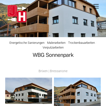
Skip
Men
to
content
Energetische Sanierungen
/
Malerarbeiten
/
Trockenbauarbeiten
/
Verputzarbeiten
WBG Sonnenpark
Brixen | Bressanone