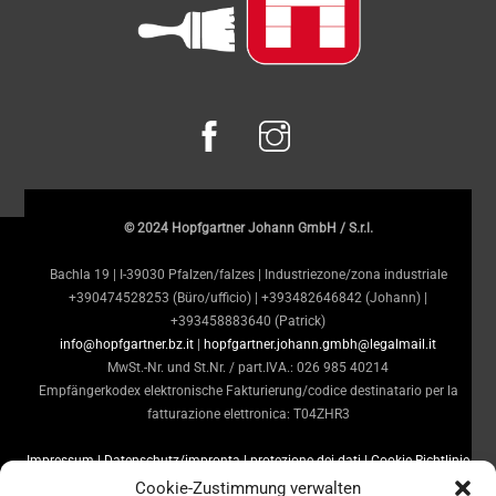
© 2024 Hopfgartner Johann GmbH / S.r.l.
Bachla 19 | I-39030 Pfalzen/falzes | Industriezone/zona industriale
+390474528253 (Büro/ufficio) | +393482646842 (Johann) |
+393458883640 (Patrick)
info@hopfgartner.bz.it
|
hopfgartner.johann.gmbh@legalmail.it
MwSt.-Nr. und St.Nr. / part.IVA.: 026 985 40214
Empfängerkodex elektronische Fakturierung/codice destinatario per la
fatturazione elettronica: T04ZHR3
Impressum | Datenschutz/impronta | protezione dei dati
| Cookie Richtlinie
EU/direttiva sui cookie UE
Cookie-Zustimmung verwalten