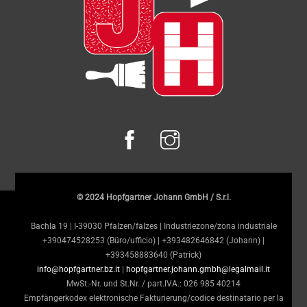
© 2024 Hopfgartner Johann GmbH / S.r.l.
Bachla 19 | I-39030 Pfalzen/falzes | Industriezone/zona industriale
+390474528253 (Büro/ufficio) | +393482646842 (Johann) |
+393458883640 (Patrick)
info@hopfgartner.bz.it
|
hopfgartner.johann.gmbh@legalmail.it
MwSt.-Nr. und St.Nr. / part.IVA.: 026 985 40214
Empfängerkodex elektronische Fakturierung/codice destinatario per la