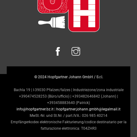
© 2024 Hopfgartner Johann GmbH / S.r.l.
Bachla 19 | I-39030 Pfalzen/falzes | Industriezone/zona industriale
+390474528253 (Büro/ufficio) | +393482646842 (Johann) |
+393458883640 (Patrick)
info@hopfgartner.bz.it
|
hopfgartner.johann.gmbh@legalmail.it
MwSt.-Nr. und St.Nr. / part.IVA.: 026 985 40214
Empfängerkodex elektronische Fakturierung/codice destinatario per la
fatturazione elettronica: T04ZHR3