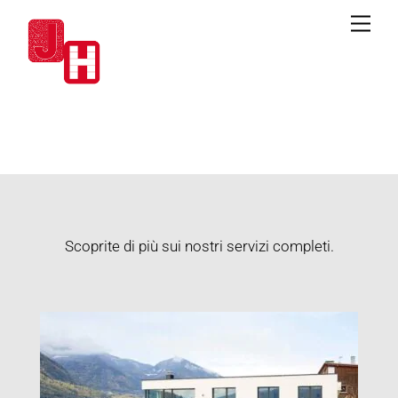
Skip
Men
to
content
I NOSTRI SERVIZI
Scoprite di più sui nostri servizi completi.